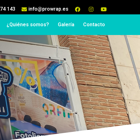
374 143
info@prowrap.es
¿Quiénes somos?
Galería
Contacto