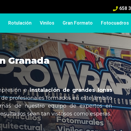
658 
Rotulación
Vinilos
Gran Formato
Fotocuadros
en Granada
presión e
instalación de grandes lonas
 de profesionales formados en este ámbito
emás de nuestro equipo de expertos en
resultados sean tan vistosos como esperas.